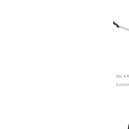
SAC A 
à parti