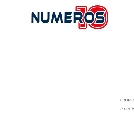
PROMO
à parti