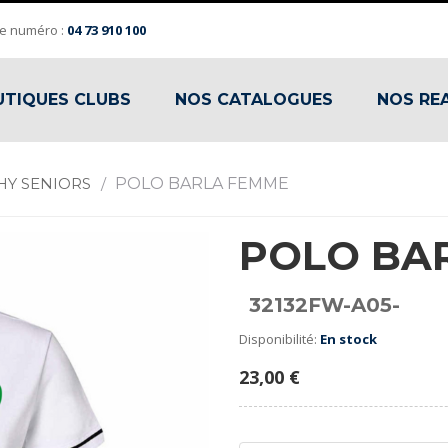
e numéro :
04 73 910 100
TIQUES CLUBS
NOS CATALOGUES
NOS RE
HY SENIORS
/
POLO BARLA FEMME
POLO BA
32132FW-A05-
Disponibilité:
En stock
23,00 €