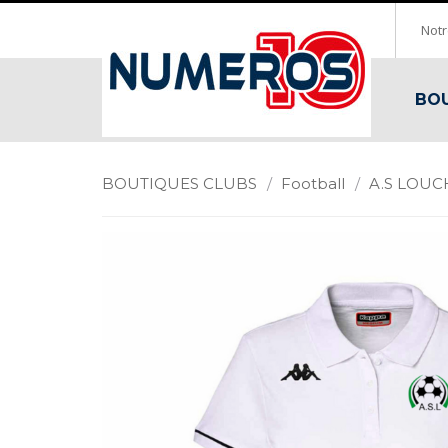
Notr
BOU
BOUTIQUES CLUBS
/
Football
/
A.S LOUC