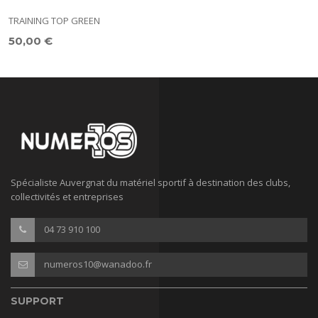
TRAINING TOP GREEN
T
50,00 €
5
Spécialiste Auvergnat du matériel sportif à destination des clubs,
collectivités et entreprises
04 73 910 100
numeros10@wanadoo.fr
SUPPORT